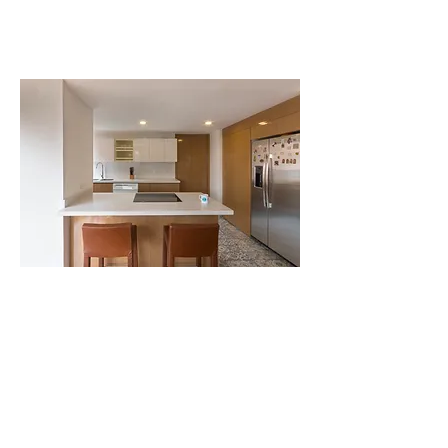
www.danielsegurafotografia.co